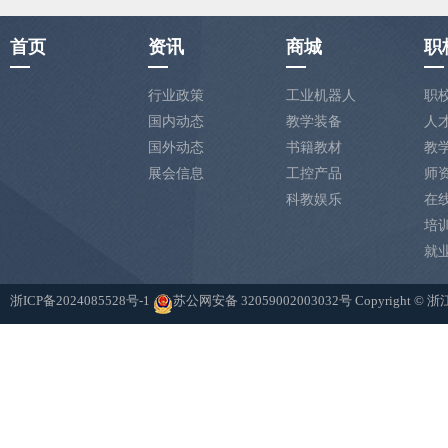
首页
资讯
商城
职
行业政策
工业机器人
职
国内动态
教学装备
人
国外动态
书籍教材
教
展会信息
工控产品
师
科教娱乐
在
培
就
浙ICP备2024085528号-1
苏公网安备 32059002003032号
Copyright