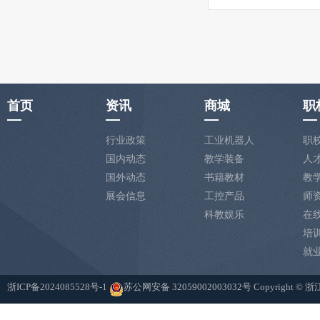
首页
资讯
商城
职
行业政策
工业机器人
职
国内动态
教学装备
人
国外动态
书籍教材
教
展会信息
工控产品
师
科教娱乐
在
培
就
浙ICP备2024085528号-1
苏公网安备 32059002003032号
Copyright