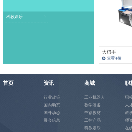
科教娱乐
大棋手
查看详情
首页
资讯
商城
职
行业政策
工业机器人
职
国内动态
教学装备
人
国外动态
书籍教材
教
展会信息
工控产品
师
科教娱乐
在