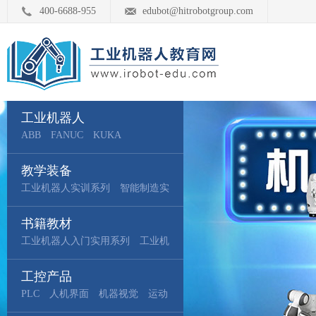
400-6688-955
edubot@hitrobotgroup.com
工业机器人
ABB
FANUC
KUKA
YASKAWA
Kawasaki
COMAU
教学装备
UR
遨博
达明
埃斯顿
埃夫
特
工业机器人实训系列
珞石
配天
台达
智能制造实
汇川
EPSON
训系列
工业互联网实训系列
YAMAHA
其他品牌机
人
书籍教材
器人
工智能实训系列
1+X设备实训系
列
工业机器人入门实用系列
工业机
器人技术基础系列
工业机器人编
工控产品
程操作系列
工业机器人原理设计
系列
PLC
人机界面
智能制造产教融合系列
机器视觉
运动
工
业互联网产教融合系列
控制
工业以太网
变频器
人工智能
传感