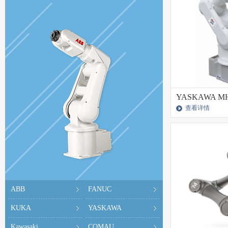
YASKAWA M
查看详情
ABB
FANUC
KUKA
YASKAWA
Kawasaki
COMAU