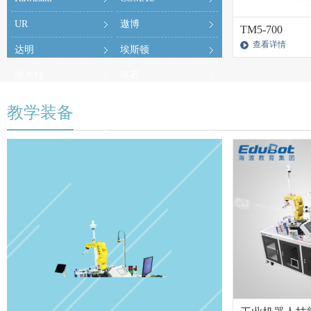
UR
遨博
TM5-700
查看详情
达明
埃斯顿
埃夫特
珞石
配天
台达
教学装备
汇川
EPSON
YAMAHA
其他品牌机器人