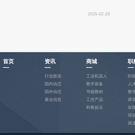
2025-02-28
首页
资讯
商城
职
行业政策
工业机器人
职
国内动态
教学装备
人
国外动态
书籍教材
教
展会信息
工控产品
师
科教娱乐
在
培
就