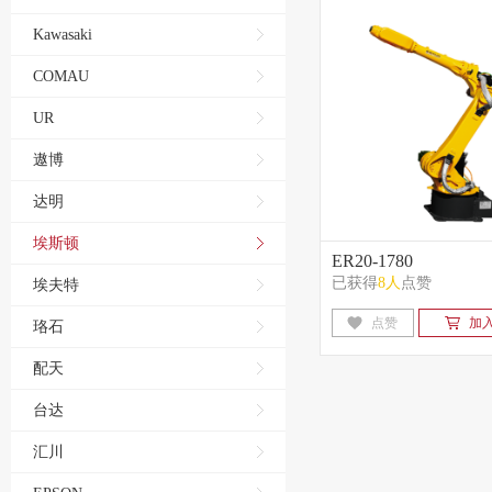
Kawasaki
COMAU
UR
遨博
达明
埃斯顿
ER20-1780
已获得
8人
点赞
埃夫特
点赞
加
珞石
配天
台达
汇川