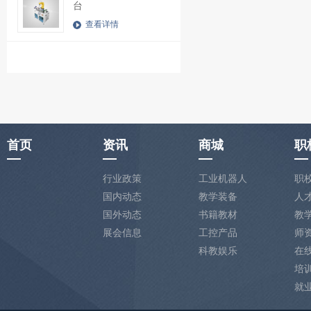
台
查看详情
首页
资讯
商城
职
行业政策
工业机器人
职
国内动态
教学装备
人
国外动态
书籍教材
教
展会信息
工控产品
师
科教娱乐
在
培
就