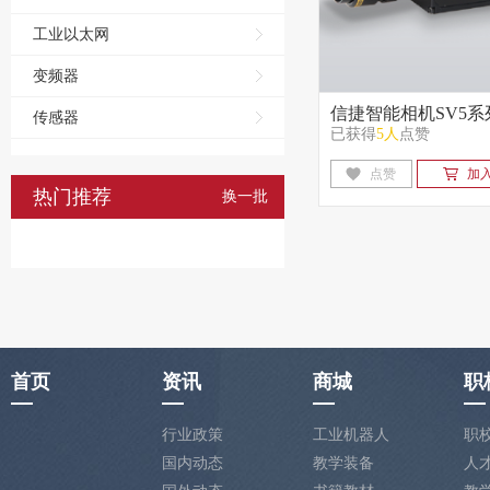
工业以太网
变频器
信捷智能相机SV5系
传感器
已获得
5人
点赞
点赞
加
热门推荐
换一批
首页
资讯
商城
职
行业政策
工业机器人
职
国内动态
教学装备
人